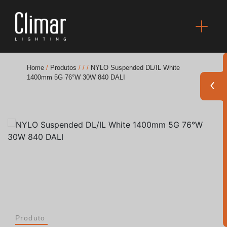
Home
/
Produtos
/
/
/
NYLO Suspended DL/IL White
1400mm 5G 76°W 30W 840 DALI
Brochuras
Finishes Book
BOYA OUT Shapes
Soluções Acústicas
Melhores Projetos
Produto