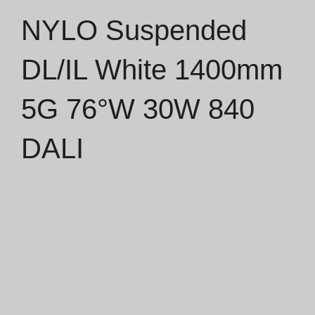
NYLO Suspended
Catálogos
DL/IL White 1400mm
Essence [PT/EN]
5G 76°W 30W 840
Hospitality [EN]
Hospitality [PT]
DALI
Geral [EN/FR]
Geral [PT/ES]
Documentos
Considerações Gerais