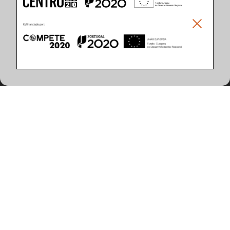
Climar - Indústria De Iluminação, S.A.
Climar Lighting - Sede
Climar - Indústria de Iluminação, S.A.

Rua Estrada Real, 50

3750-866 Águeda

Portugal