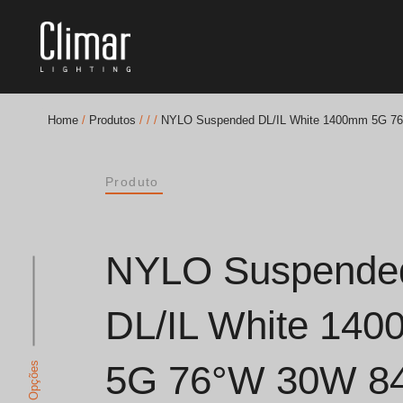
Home
/
Produtos
/
/
/
NYLO Suspended DL/IL White 1400mm 5G 7
Brochuras
Produto
Finishes Book
BOYA OUT Shapes
NYLO Suspende
Soluções Acústicas
DL/IL White 14
Melhores Projetos
5G 76°W 30W 8
Ver Opções