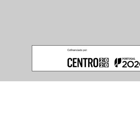
Climar - Indústria De Iluminação, S.A.
Climar Lighting - Sede
Escritório de Londres
Climar - Indústria de 
167–169 Great Portland 
Iluminação, S.A.

Street, 5th Floor,
