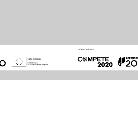
August
2026
S
M
T
W
T
F
S