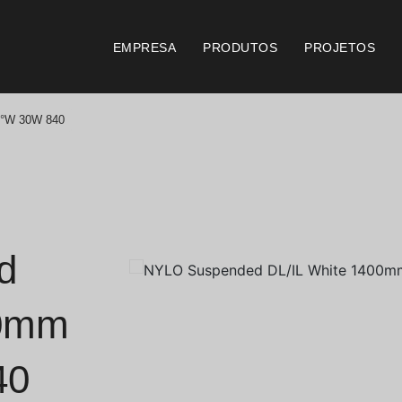
EMPRESA
PRODUTOS
PROJETOS
6°W 30W 840
Catálogos
Documento
Essence [PT/EN]
Consi
Hospitality [EN]
Certi
d
Hospitality [PT]
Condi
00mm
Geral [EN/FR]
Condi
40
Geral [PT/ES]
Logo 