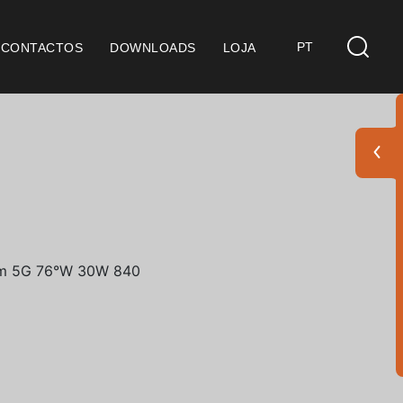
PT
CONTACTOS
DOWNLOADS
LOJA
s
derações Gerais
ficação SGQ ISO 9001
ções de Venda
ções de Garantia
Pack