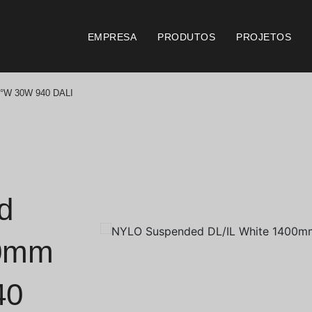
EMPRESA
PRODUTOS
PROJETOS
6°W 30W 940 DALI
Catálogos
Documento
Essence [PT/EN]
Consi
Hospitality [EN]
Certi
d
Hospitality [PT]
Condi
00mm
Geral [EN/FR]
Condi
40
Geral [PT/ES]
Logo 