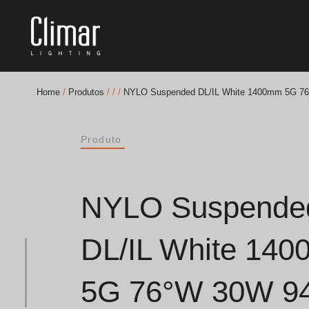
Home
/
Produtos
/
/
/
NYLO Suspended DL/IL White 1400mm 5G 7
Brochuras
Produto
Finishes Book
BOYA OUT Shapes
NYLO Suspende
Soluções Acústicas
DL/IL White 14
Melhores Projetos
5G 76°W 30W 9