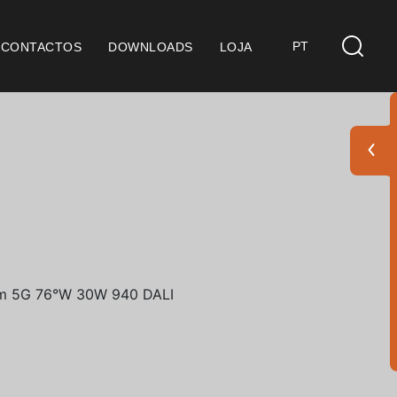
PT
CONTACTOS
DOWNLOADS
LOJA
s
derações Gerais
ficação SGQ ISO 9001
ções de Venda
ções de Garantia
Pack