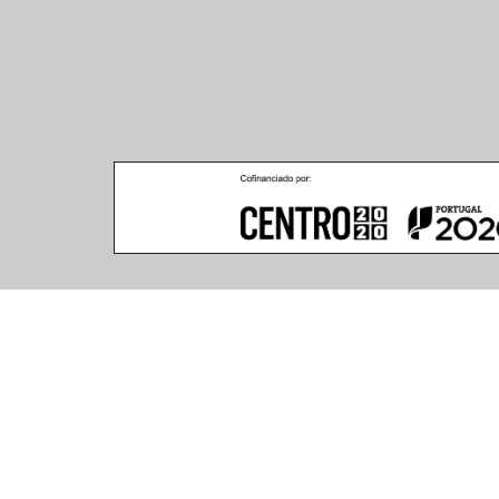
Climar - Indústria De Iluminação, S.A.
Climar Lighting - Sede
Escritório de Londres
Climar - Indústria de 
167–169 Great Portland 
Iluminação, S.A.

Street, 5th Floor,
