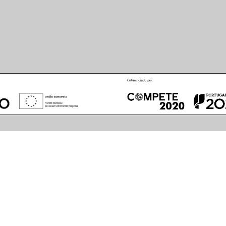
August
2026
S
M
T
W
T
F
S