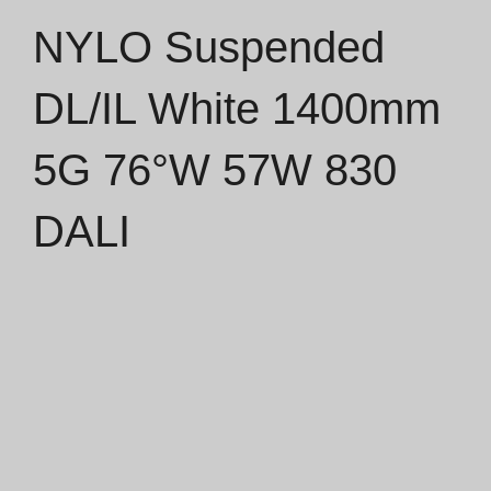
NYLO Suspended
Catálogos
DL/IL White 1400mm
Essence [PT/EN]
5G 76°W 57W 830
Hospitality [EN]
Hospitality [PT]
DALI
Geral [EN/FR]
Geral [PT/ES]
Documentos
Considerações Gerais