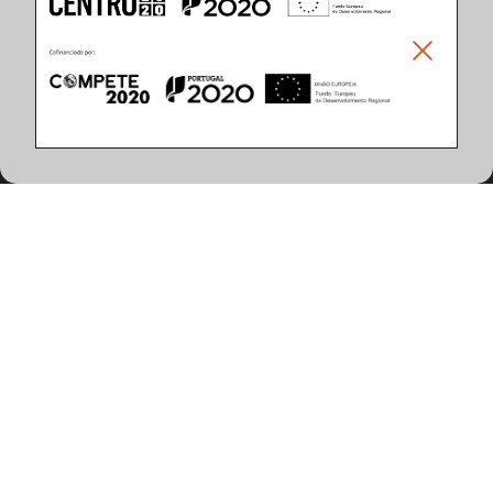
Climar - Indústria De Iluminação, S.A.
Climar Lighting - Sede
Climar - Indústria de Iluminação, S.A.

Rua Estrada Real, 50

3750-866 Águeda

Portugal