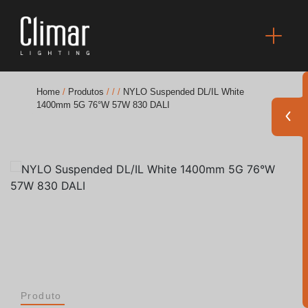
Home
/
Produtos
/
/
/
NYLO Suspended DL/IL White
1400mm 5G 76°W 57W 830 DALI
Brochuras
Finishes Book
BOYA OUT Shapes
Soluções Acústicas
Melhores Projetos
Produto