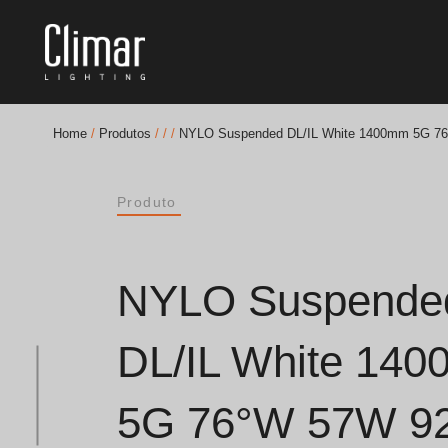
Home
/
Produtos
/
/
/
NYLO Suspended DL/IL White 1400mm 5G 7
Brochuras
Produto
Finishes Book
BOYA OUT Shapes
NYLO Suspende
Soluções Acústicas
DL/IL White 14
Melhores Projetos
5G 76°W 57W 9