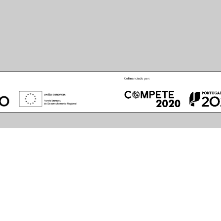
August
2026
S
M
T
W
T
F
S