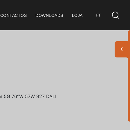
PT
CONTACTOS
DOWNLOADS
LOJA
s
derações Gerais
ficação SGQ ISO 9001
ções de Venda
ções de Garantia
Pack