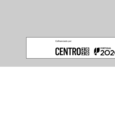
Climar - Indústria De Iluminação, S.A.
Climar Lighting - Sede
Escritório de Londres
Climar - Indústria de 
167–169 Great Portland 
Iluminação, S.A.

Street, 5th Floor,
