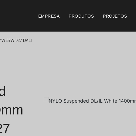
EMPRESA
PRODUTOS
PROJETOS
6°W 57W 927 DALI
Catálogos
Documento
Essence [PT/EN]
Consi
Hospitality [EN]
Certi
d
Hospitality [PT]
Condi
00mm
Geral [EN/FR]
Condi
27
Geral [PT/ES]
Logo 