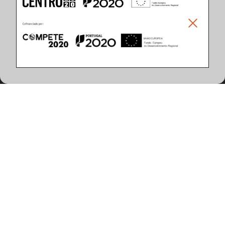
Climar - Indústria De Iluminação, S.A.
Climar Lighting - Sede
Climar - Indústria de Iluminação, S.A.

Rua Estrada Real, 50

3750-866 Águeda

Portugal