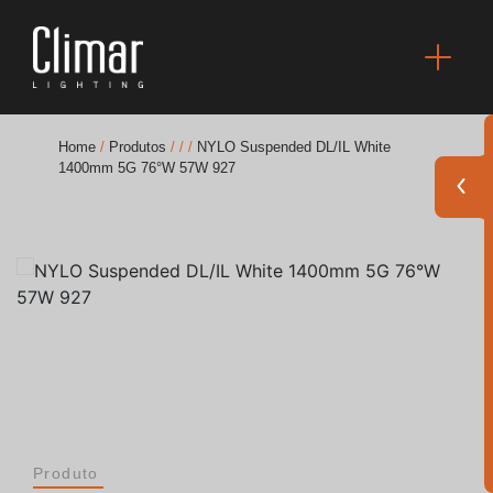
Home
/
Produtos
/
/
/
NYLO Suspended DL/IL White
1400mm 5G 76°W 57W 927
Brochuras
Finishes Book
BOYA OUT Shapes
Soluções Acústicas
Melhores Projetos
Produto