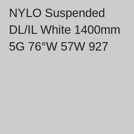
NYLO Suspended
Catálogos
DL/IL White 1400mm
Essence [PT/EN]
5G 76°W 57W 927
Hospitality [EN]
Hospitality [PT]
Geral [EN/FR]
Geral [PT/ES]
Documentos
Considerações Gerais