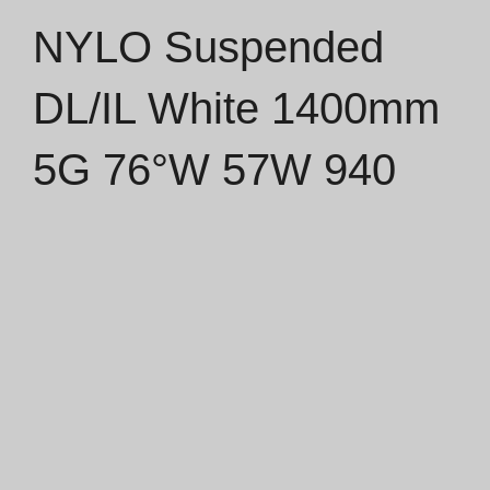
NYLO Suspended
Catálogos
DL/IL White 1400mm
Essence [PT/EN]
5G 76°W 57W 940
Hospitality [EN]
Hospitality [PT]
Geral [EN/FR]
Geral [PT/ES]
Documentos
Considerações Gerais