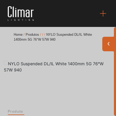
Home
/
Produtos
/
/
/
NYLO Suspended DL/IL White
1400mm 5G 76°W 57W 940
Brochuras
Finishes Book
BOYA OUT Shapes
Soluções Acústicas
Melhores Projetos
Produto