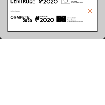
Climar - Indústria De Iluminação, S.A.
Climar Lighting - Sede
Climar - Indústria de Iluminação, S.A.

Rua Estrada Real, 50

3750-866 Águeda

Portugal