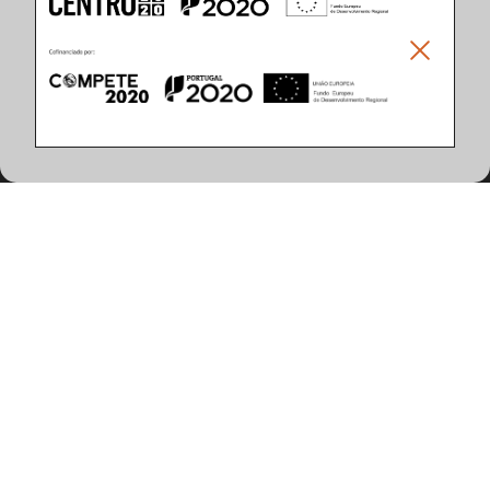
Climar - Indústria De Iluminação, S.A.
Climar Lighting - Sede
Climar - Indústria de Iluminação, S.A.

Rua Estrada Real, 50

3750-866 Águeda

Portugal