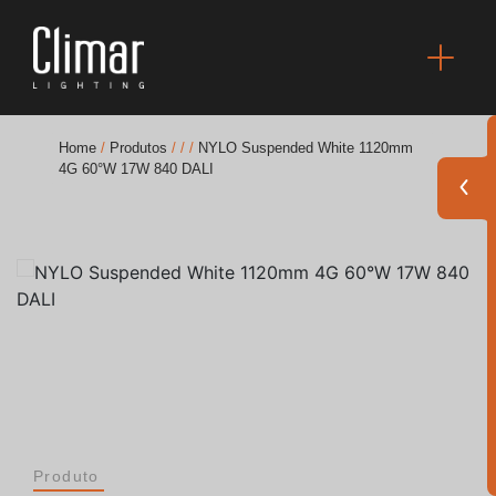
Home
/
Produtos
/
/
/
NYLO Suspended White 1120mm
4G 60°W 17W 840 DALI
Brochuras
Finishes Book
BOYA OUT Shapes
Soluções Acústicas
Melhores Projetos
Produto