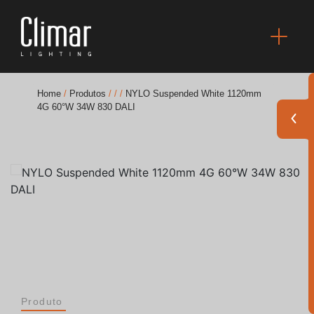
Home
/
Produtos
/
/
/
NYLO Suspended White 1120mm
4G 60°W 34W 830 DALI
Brochuras
Finishes Book
BOYA OUT Shapes
Soluções Acústicas
Melhores Projetos
Produto