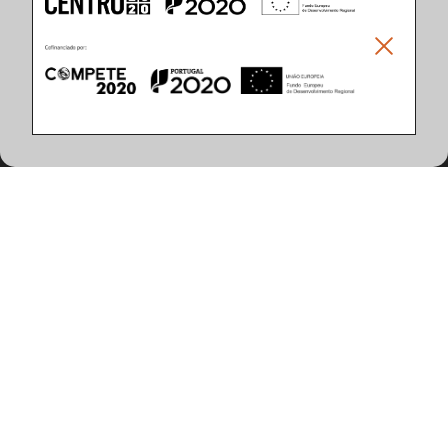
Climar - Indústria De Iluminação, S.A.
Climar Lighting - Sede
Climar - Indústria de Iluminação, S.A.

Rua Estrada Real, 50

3750-866 Águeda

Portugal