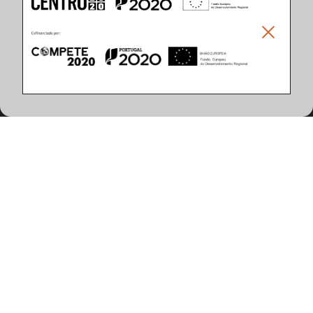
Climar - Indústria De Iluminação, S.A.
Climar Lighting - Sede
Climar - Indústria de Iluminação, S.A.

Rua Estrada Real, 50

3750-866 Águeda

Portugal