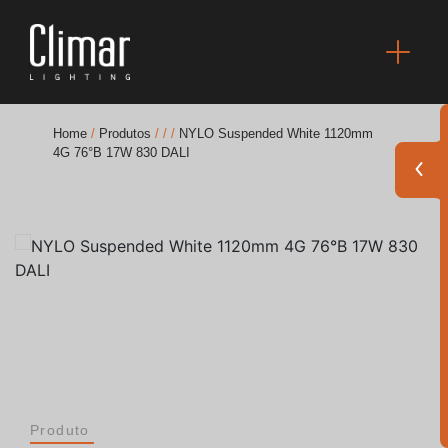
Home
/
Produtos
/
/
/
NYLO Suspended White 1120mm
4G 76°B 17W 830 DALI
Brochuras
Finishes Book
BOYA OUT Shapes
Soluções Acústicas
Melhores Projetos
Produto