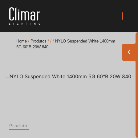
Home
/
Produtos
/
/
/
NYLO Suspended White 1400mm
5G 60°B 20W 840
Brochuras
Finishes Book
BOYA OUT Shapes
Soluções Acústicas
Melhores Projetos
Produto