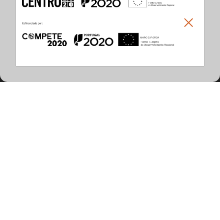
Climar - Indústria De Iluminação, S.A.
Climar Lighting - Sede
Climar - Indústria de Iluminação, S.A.

Rua Estrada Real, 50

3750-866 Águeda

Portugal