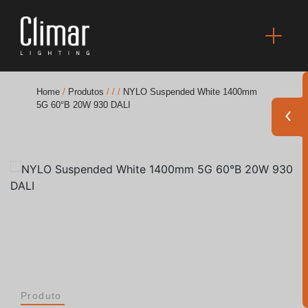
Home
/
Produtos
/
/
/
NYLO Suspended White 1400mm
5G 60°B 20W 930 DALI
Brochuras
Finishes Book
BOYA OUT Shapes
Soluções Acústicas
Melhores Projetos
Produto