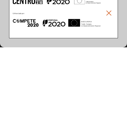
Climar - Indústria De Iluminação, S.A.
Climar Lighting - Sede
Climar - Indústria de Iluminação, S.A.

Rua Estrada Real, 50

3750-866 Águeda

Portugal