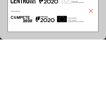
Climar - Indústria De Iluminação, S.A.
Climar Lighting - Sede
Climar - Indústria de Iluminação, S.A.

Rua Estrada Real, 50

3750-866 Águeda

Portugal