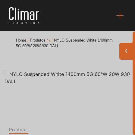
Home
/
Produtos
/
/
/
NYLO Suspended White 1400mm
5G 60°W 20W 930 DALI
Brochuras
Finishes Book
BOYA OUT Shapes
Soluções Acústicas
Melhores Projetos
Produto