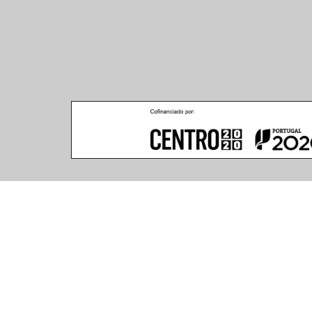
Climar - Indústria De Iluminação, S.A.
Climar Lighting - Sede
Escritório de Londres
Climar - Indústria de 
167–169 Great Portland 
Iluminação, S.A.

Street, 5th Floor,
