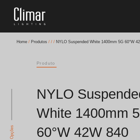
Home
/
Produtos
/
/
/
NYLO Suspended White 1400mm 5G 60°W 4
Brochuras
Produto
Finishes Book
BOYA OUT Shapes
NYLO Suspende
Soluções Acústicas
White 1400mm 
Melhores Projetos
60°W 42W 840
Ver Opções