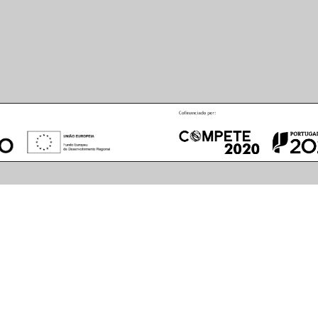
August
2026
S
M
T
W
T
F
S