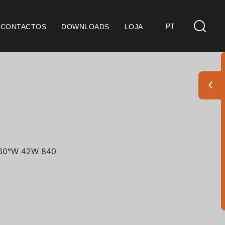
PT
CONTACTOS
DOWNLOADS
LOJA
s
derações Gerais
ficação SGQ ISO 9001
ções de Venda
ções de Garantia
Pack