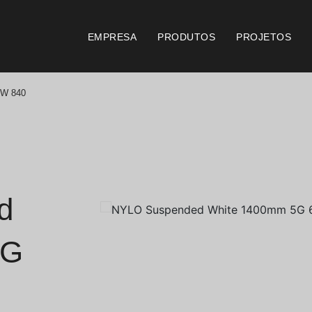
EMPRESA
PRODUTOS
PROJETOS
2W 840
Catálogos
Documento
Essence [PT/EN]
Consi
Hospitality [EN]
Certi
d
Hospitality [PT]
Condi
5G
Geral [EN/FR]
Condi
Geral [PT/ES]
Logo 