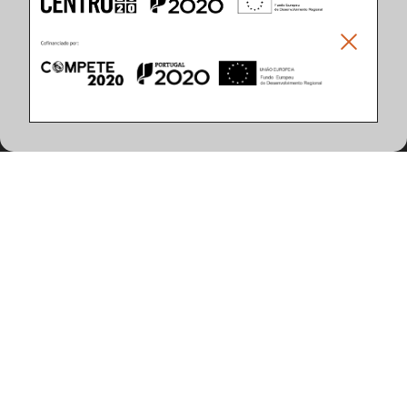
Climar - Indústria De Iluminação, S.A.
Climar Lighting - Sede
Climar - Indústria de Iluminação, S.A.

Rua Estrada Real, 50

3750-866 Águeda

Portugal