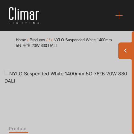
Home
/
Produtos
/
/
/
NYLO Suspended White 1400mm
5G 76°B 20W 830 DALI
Brochuras
Finishes Book
BOYA OUT Shapes
Soluções Acústicas
Melhores Projetos
Produto