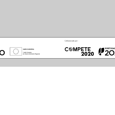
August
2026
S
M
T
W
T
F
S