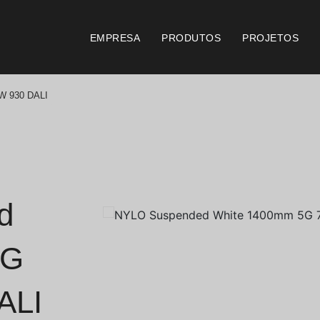
EMPRESA
PRODUTOS
PROJETOS
W 930 DALI
Catálogos
Documento
Essence [PT/EN]
Consi
Hospitality [EN]
Certi
d
Hospitality [PT]
Condi
5G
Geral [EN/FR]
Condi
ALI
Geral [PT/ES]
Logo 