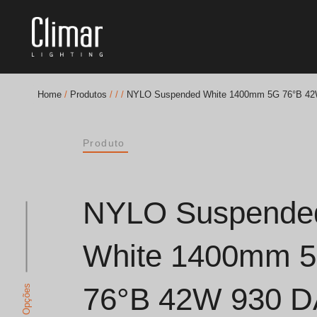
Home
/
Produtos
/
/
/
NYLO Suspended White 1400mm 5G 76°B 42
Brochuras
Produto
Finishes Book
BOYA OUT Shapes
NYLO Suspende
Soluções Acústicas
White 1400mm 
Melhores Projetos
76°B 42W 930 D
Ver Opções