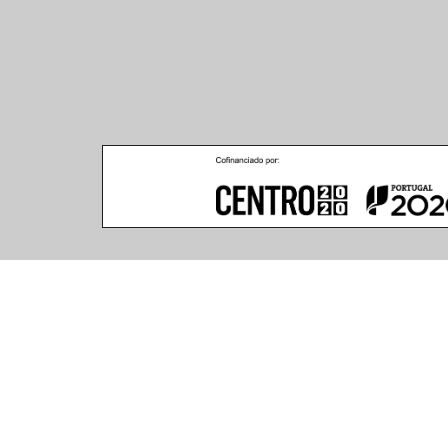
Climar - Indústria De Iluminação, S.A.
Climar Lighting - Sede
Escritório de Londres
Climar - Indústria de 
167–169 Great Portland 
Iluminação, S.A.

Street, 5th Floor,
