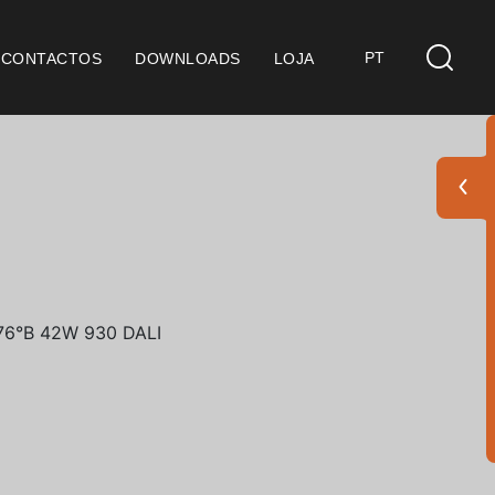
PT
CONTACTOS
DOWNLOADS
LOJA
s
derações Gerais
ficação SGQ ISO 9001
ções de Venda
ções de Garantia
Pack