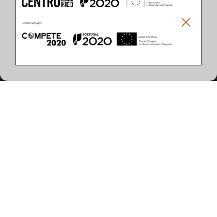
Climar - Indústria De Iluminação, S.A.
Climar Lighting - Sede
Climar - Indústria de Iluminação, S.A.

Rua Estrada Real, 50

3750-866 Águeda

Portugal