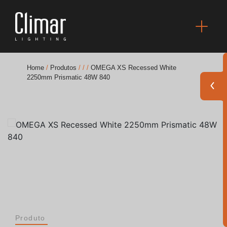
Home
/
Produtos
/
/
/
OMEGA XS Recessed White
2250mm Prismatic 48W 840
Brochuras
Finishes Book
BOYA OUT Shapes
Soluções Acústicas
Melhores Projetos
Produto