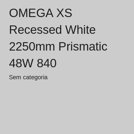
OMEGA XS
Catálogos
Recessed White
Essence [PT/EN]
2250mm Prismatic
Hospitality [EN]
Hospitality [PT]
48W 840
Geral [EN/FR]
Sem categoria
Geral [PT/ES]
Documentos
Considerações Gerais