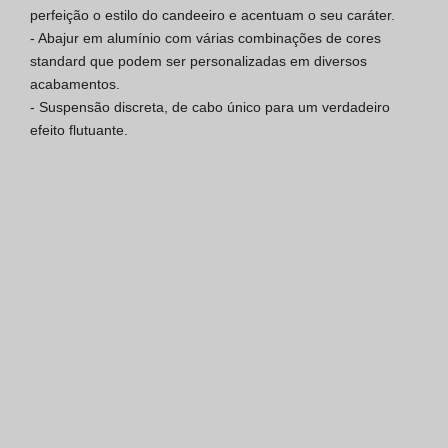
perfeição o estilo do candeeiro e acentuam o seu caráter.

Certificação SGQ ISO 9001
- Abajur em alumínio com várias combinações de cores 
standard que podem ser personalizadas em diversos 
Condições de Venda
acabamentos.

- Suspensão discreta, de cabo único para um verdadeiro 
Condições de Garantia
efeito flutuante.
Logo Pack