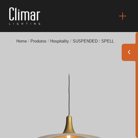
Home
/
Produtos
/
Hospitality
/
SUSPENDED
/
SPELL
Brochuras
Finishes Book
BOYA OUT Shapes
Soluções Acústicas
Melhores Projetos