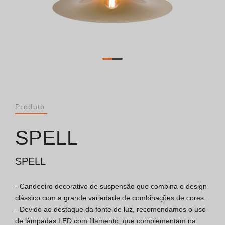
Catálogos
Essence [PT/EN]
Hospitality [EN]
Hospitality [PT]
Produto
Geral [EN/FR]
SPELL
Geral [PT/ES]
SPELL
- Candeeiro decorativo de suspensão que combina o design 
Documentos
clássico com a grande variedade de combinações de cores.

- Devido ao destaque da fonte de luz, recomendamos o uso 
Considerações Gerais
de lâmpadas LED com filamento, que complementam na 