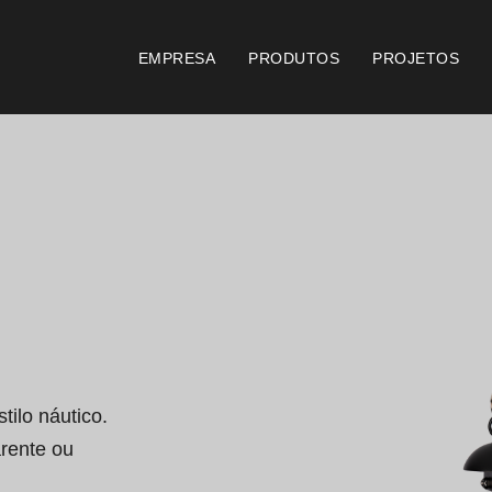
EMPRESA
PRODUTOS
PROJETOS
Catálogos
Documento
Essence [PT/EN]
Consi
Hospitality [EN]
Certi
Hospitality [PT]
Condi
Geral [EN/FR]
Condi
ilo náutico.

rente ou 
Geral [PT/ES]
Logo 