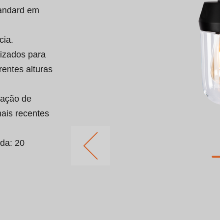
andard em 
ia.

izados para 
rentes alturas 
zação de 
mais recentes 
da: 20 