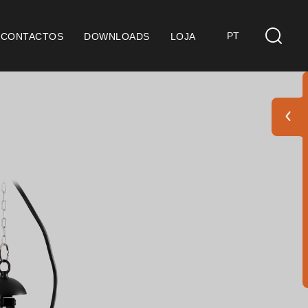
PT
CONTACTOS
DOWNLOADS
LOJA
s
derações Gerais
ficação SGQ ISO 9001
ções de Venda
ções de Garantia
Pack