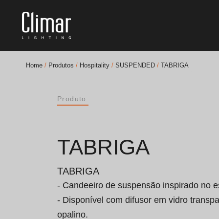
Home
/
Produtos
/
Hospitality
/
SUSPENDED
/
TABRIGA
Brochuras
Produto
Finishes Book
BOYA OUT Shapes
TABRIGA
Soluções Acústicas
TABRIGA
Melhores Projetos
- Candeeiro de suspensão inspirado no est
- Disponível com difusor em vidro transpa
opalino.
