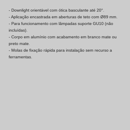
Certificação SGQ ISO 9001
- Downlight orientável com ótica basculante até 20°.

- Aplicação encastrada em aberturas de teto com Ø89 mm.

Condições de Venda
- Para funcionamento com lâmpadas suporte GU10 (não 
incluídas).

Condições de Garantia
- Corpo em alumínio com acabamento em branco mate ou 
preto mate.

Logo Pack
- Molas de fixação rápida para instalação sem recurso a 
ferramentas.