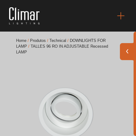
Home
/
Produtos
/
Technical
/
DOWNLIGHTS FOR
LAMP
/
TALLES 96 RO IN ADJUSTABLE Recessed
LAMP
Brochuras
Finishes Book
BOYA OUT Shapes
Soluções Acústicas
Melhores Projetos