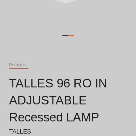
Catálogos
Essence [PT/EN]
Hospitality [EN]
Hospitality [PT]
Produto
Geral [EN/FR]
TALLES 96 RO IN
Geral [PT/ES]
ADJUSTABLE
Recessed LAMP
Documentos
Considerações Gerais
TALLES