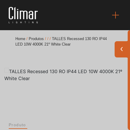
Home
/
Produtos
/
/
/
TALLES Recessed 130 RO IP44
LED 10W 4000K 21º White Clear
Brochuras
Finishes Book
BOYA OUT Shapes
Soluções Acústicas
Melhores Projetos
Produto