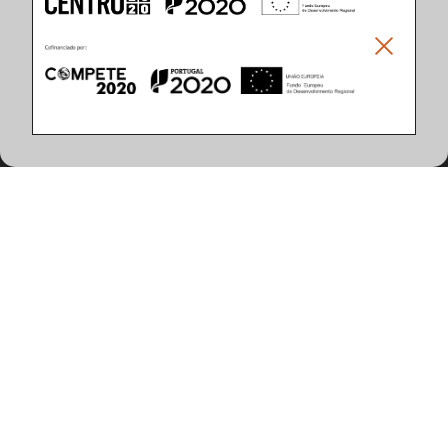
Climar - Indústria De Iluminação, S.A.
Climar Lighting - Sede
Climar - Indústria de Iluminação, S.A.

Rua Estrada Real, 50

3750-866 Águeda

Portugal