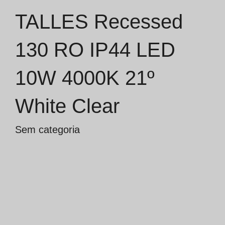
TALLES Recessed
Catálogos
130 RO IP44 LED
Essence [PT/EN]
10W 4000K 21º
Hospitality [EN]
Hospitality [PT]
White Clear
Geral [EN/FR]
Sem categoria
Geral [PT/ES]
Documentos
Considerações Gerais