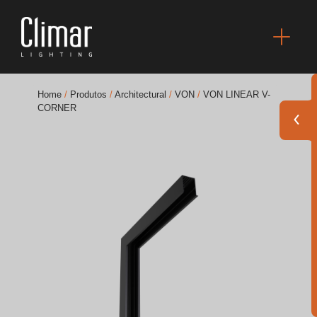
Home
/
Produtos
/
Architectural
/
VON
/
VON LINEAR V-
CORNER
Brochuras
Finishes Book
BOYA OUT Shapes
Soluções Acústicas
Melhores Projetos