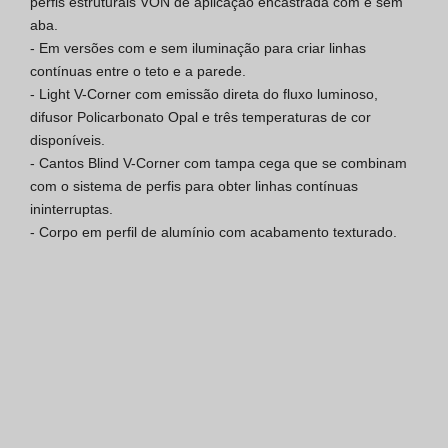
perfis estruturais VON de aplicação encastrada com e sem 
aba.

Certificação SGQ ISO 9001
- Em versões com e sem iluminação para criar linhas 
contínuas entre o teto e a parede.

Condições de Venda
- Light V-Corner com emissão direta do fluxo luminoso, 
difusor Policarbonato Opal e três temperaturas de cor 
Condições de Garantia
disponíveis.

- Cantos Blind V-Corner com tampa cega que se combinam 
Logo Pack
com o sistema de perfis para obter linhas contínuas 
ininterruptas.

- Corpo em perfil de alumínio com acabamento texturado.