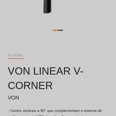
Catálogos
Essence [PT/EN]
Hospitality [EN]
Hospitality [PT]
Produto
Geral [EN/FR]
VON LINEAR V-
Geral [PT/ES]
CORNER
VON
Documentos
- Cantos verticais a 90° que complementam o sistema de 
Considerações Gerais