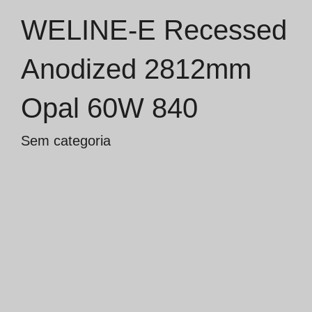
WELINE-E Recessed
Catálogos
Anodized 2812mm
Essence [PT/EN]
Opal 60W 840
Hospitality [EN]
Hospitality [PT]
Sem categoria
Geral [EN/FR]
Geral [PT/ES]
Documentos
Considerações Gerais