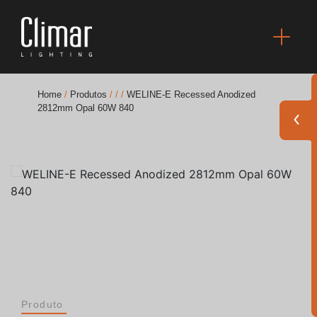
Home
/
Produtos
/
/
/
WELINE-E Recessed Anodized
2812mm Opal 60W 840
Brochuras
Finishes Book
BOYA OUT Shapes
Soluções Acústicas
Melhores Projetos
Produto