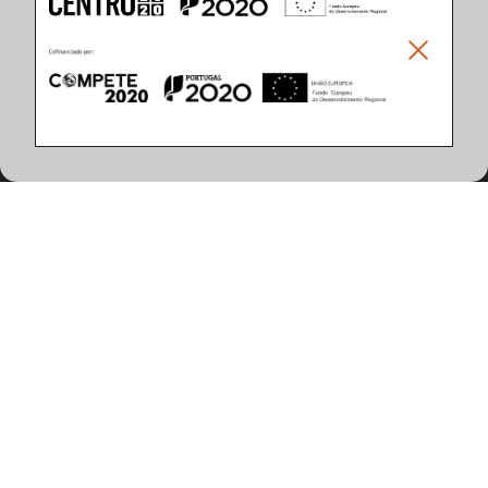
Climar - Indústria De Iluminação, S.A.
Climar Lighting - Sede
Climar - Indústria de Iluminação, S.A.

Rua Estrada Real, 50

3750-866 Águeda

Portugal