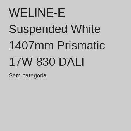
WELINE-E
Catálogos
Suspended White
Essence [PT/EN]
1407mm Prismatic
Hospitality [EN]
Hospitality [PT]
17W 830 DALI
Geral [EN/FR]
Sem categoria
Geral [PT/ES]
Documentos
Considerações Gerais