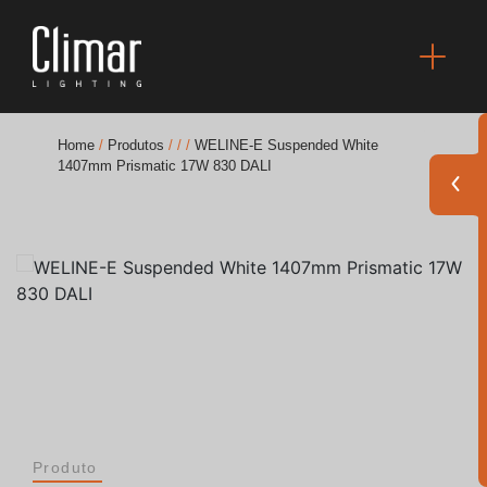
Home
/
Produtos
/
/
/
WELINE-E Suspended White
1407mm Prismatic 17W 830 DALI
Brochuras
Finishes Book
BOYA OUT Shapes
Soluções Acústicas
Melhores Projetos
Produto