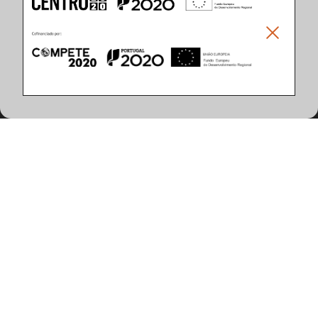
Climar - Indústria De Iluminação, S.A.
Climar Lighting - Sede
Climar - Indústria de Iluminação, S.A.

Rua Estrada Real, 50

3750-866 Águeda

Portugal