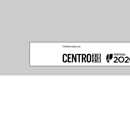
Climar - Indústria De Iluminação, S.A.
Climar Lighting - Sede
Escritório de Londres
Climar - Indústria de 
167–169 Great Portland 
Iluminação, S.A.

Street, 5th Floor,
