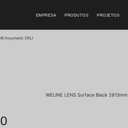
EMPRESA
PRODUTOS
PROJETOS
0 Assymetric DALI
Catálogos
Documento
Essence [PT/EN]
Consi
Hospitality [EN]
Certi
Hospitality [PT]
Condi
Geral [EN/FR]
Condi
0
Geral [PT/ES]
Logo 