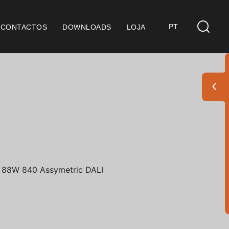
PT
CONTACTOS
DOWNLOADS
LOJA
s
derações Gerais
ficação SGQ ISO 9001
ções de Venda
ções de Garantia
Pack