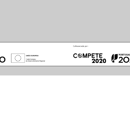
August
2026
S
M
T
W
T
F
S