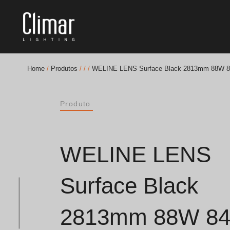
Home
/
Produtos
/
/
/
WELINE LENS Surface Black 2813mm 88W 84
Brochuras
Produto
Finishes Book
BOYA OUT Shapes
WELINE LENS
Soluções Acústicas
Surface Black
Melhores Projetos
2813mm 88W 84