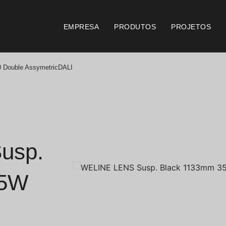
EMPRESA
PRODUTOS
PROJETOS
Double AssymetricDALI
Catálogos
Documento
Essence [PT/EN]
Consi
Hospitality [EN]
Certi
usp.
Hospitality [PT]
Condi
35W
Geral [EN/FR]
Condi
Geral [PT/ES]
Logo 