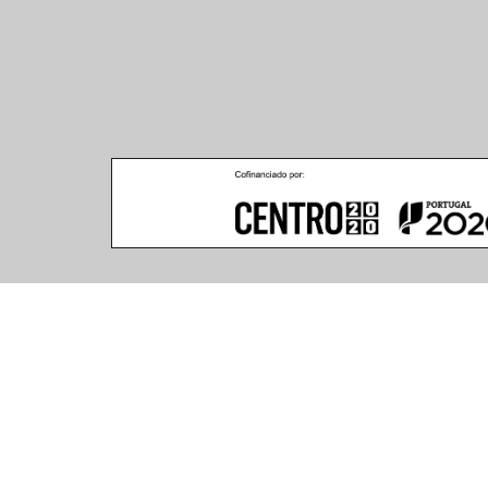
Climar - Indústria De Iluminação, S.A.
Climar Lighting - Sede
Escritório de Londres
Climar - Indústria de 
167–169 Great Portland 
Iluminação, S.A.

Street, 5th Floor,
