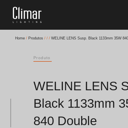
Home
/
Produtos
/
/
/
WELINE LENS Susp. Black 1133mm 35W 840 
Brochuras
Produto
Finishes Book
BOYA OUT Shapes
WELINE LENS S
Soluções Acústicas
Black 1133mm 
Melhores Projetos
840 Double