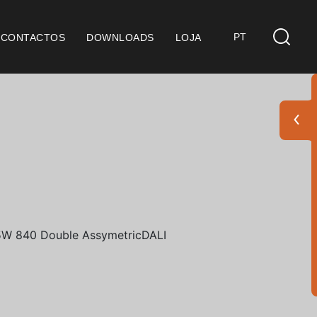
PT
CONTACTOS
DOWNLOADS
LOJA
s
derações Gerais
ficação SGQ ISO 9001
ções de Venda
ções de Garantia
Pack