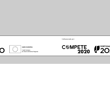
August
2026
S
M
T
W
T
F
S