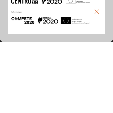
Climar - Indústria De Iluminação, S.A.
Climar Lighting - Sede
Climar - Indústria de Iluminação, S.A.

Rua Estrada Real, 50

3750-866 Águeda

Portugal