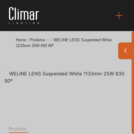
Home
/
Produtos
/
/
/
WELINE LENS Suspended White
1133mm 25W 830 90º
Brochuras
Finishes Book
BOYA OUT Shapes
Soluções Acústicas
Melhores Projetos
Produto