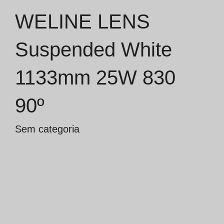
WELINE LENS
Catálogos
Suspended White
Essence [PT/EN]
1133mm 25W 830
Hospitality [EN]
Hospitality [PT]
90º
Geral [EN/FR]
Sem categoria
Geral [PT/ES]
Documentos
Considerações Gerais