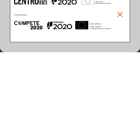
Climar - Indústria De Iluminação, S.A.
Climar Lighting - Sede
Climar - Indústria de Iluminação, S.A.

Rua Estrada Real, 50

3750-866 Águeda

Portugal