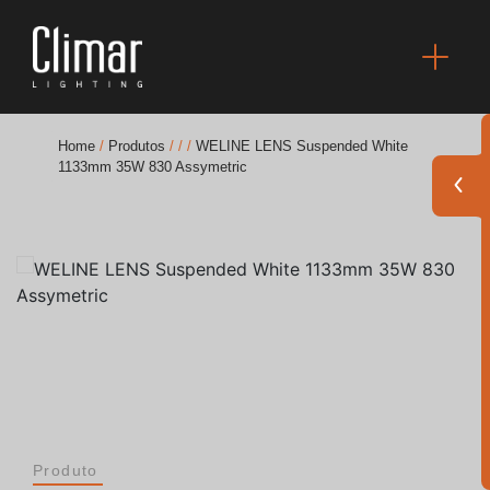
Home
/
Produtos
/
/
/
WELINE LENS Suspended White
1133mm 35W 830 Assymetric
Brochuras
Finishes Book
BOYA OUT Shapes
Soluções Acústicas
Melhores Projetos
Produto