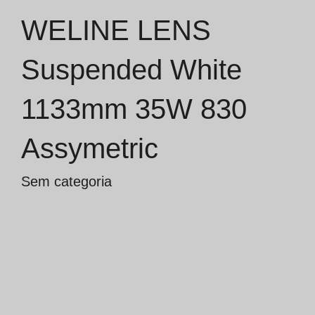
WELINE LENS
Catálogos
Suspended White
Essence [PT/EN]
1133mm 35W 830
Hospitality [EN]
Hospitality [PT]
Assymetric
Geral [EN/FR]
Sem categoria
Geral [PT/ES]
Documentos
Considerações Gerais