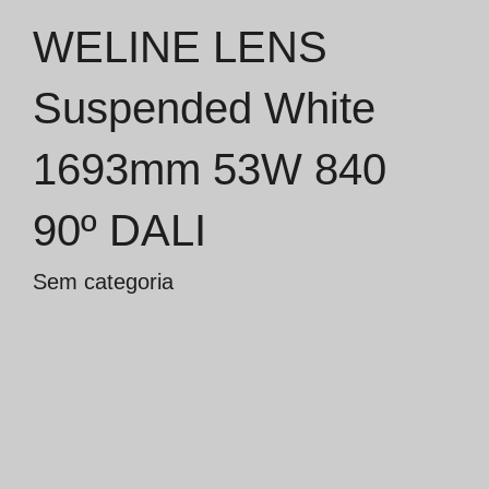
WELINE LENS
Catálogos
Suspended White
Essence [PT/EN]
1693mm 53W 840
Hospitality [EN]
Hospitality [PT]
90º DALI
Geral [EN/FR]
Sem categoria
Geral [PT/ES]
Documentos
Considerações Gerais