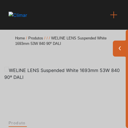
Home
/
Produtos
/
/
/
WELINE LENS Suspended White
1693mm 53W 840 90º DALI
Brochuras
Finishes Book
BOYA OUT Shapes
Soluções Acústicas
Melhores Projetos
Produto