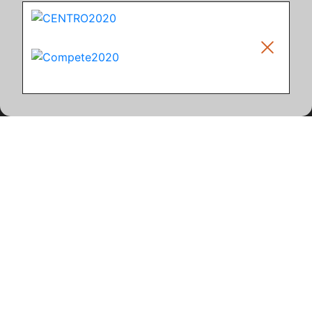
Climar - Indústria De Iluminação, S.A.
Climar Lighting - Sede
Climar - Indústria de Iluminação, S.A.

Rua Estrada Real, 50

3750-866 Águeda

Portugal