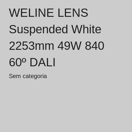
WELINE LENS
Catálogos
Suspended White
Essence [PT/EN]
2253mm 49W 840
Hospitality [EN]
Hospitality [PT]
60º DALI
Geral [EN/FR]
Sem categoria
Geral [PT/ES]
Documentos
Considerações Gerais