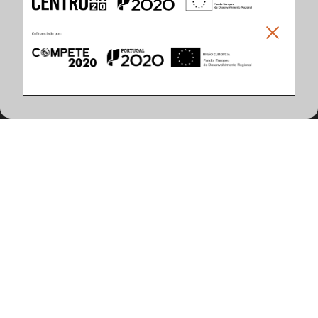
Climar - Indústria De Iluminação, S.A.
Climar Lighting - Sede
Climar - Indústria de Iluminação, S.A.

Rua Estrada Real, 50

3750-866 Águeda

Portugal