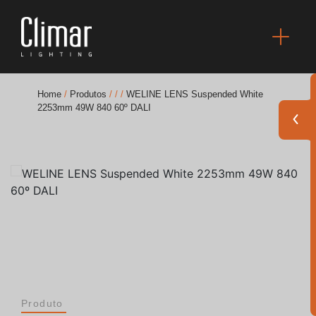
Home
/
Produtos
/
/
/
WELINE LENS Suspended White
2253mm 49W 840 60º DALI
Brochuras
Finishes Book
BOYA OUT Shapes
Soluções Acústicas
Melhores Projetos
Produto