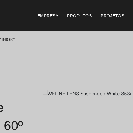
EMPRESA
PRODUTOS
PROJETOS
 840 60º
Catálogos
Documento
Essence [PT/EN]
Consi
Hospitality [EN]
Certi
Hospitality [PT]
Condi
e
Geral [EN/FR]
Condi
 60º
Geral [PT/ES]
Logo 