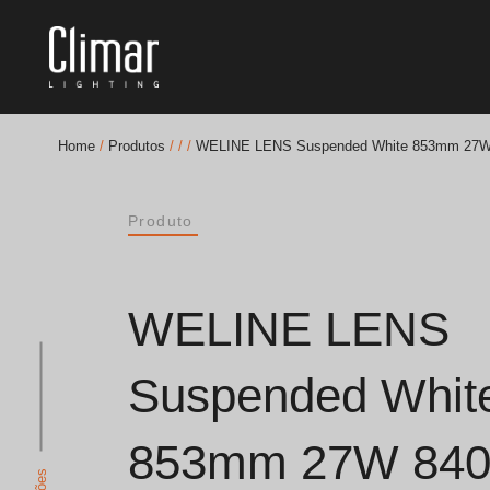
Home
/
Produtos
/
/
/
WELINE LENS Suspended White 853mm 27W
Brochuras
Produto
Finishes Book
BOYA OUT Shapes
WELINE LENS
Soluções Acústicas
Suspended Whit
Melhores Projetos
853mm 27W 840