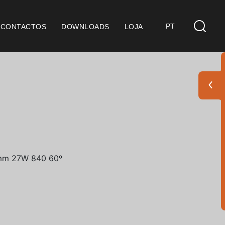
PT
CONTACTOS
DOWNLOADS
LOJA
s
derações Gerais
ficação SGQ ISO 9001
ções de Venda
ções de Garantia
Pack