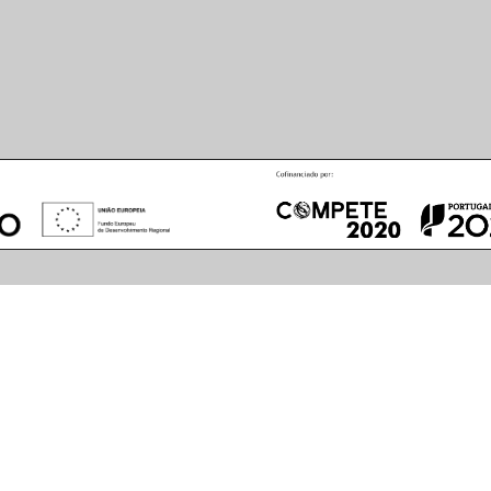
August
2026
S
M
T
W
T
F
S