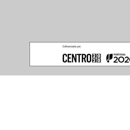
Climar - Indústria De Iluminação, S.A.
Climar Lighting - Sede
Escritório de Londres
Climar - Indústria de 
167–169 Great Portland 
Iluminação, S.A.

Street, 5th Floor,
