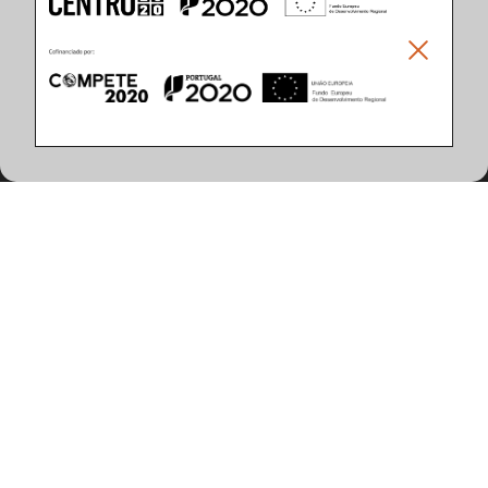
Climar - Indústria De Iluminação, S.A.
Climar Lighting - Sede
Climar - Indústria de Iluminação, S.A.

Rua Estrada Real, 50

3750-866 Águeda

Portugal