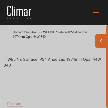
Home
/
Produtos
/
/
/
WELINE Surface IP54 Anodized
1974mm Opal 44W 840
Brochuras
Finishes Book
BOYA OUT Shapes
Soluções Acústicas
Melhores Projetos
Produto