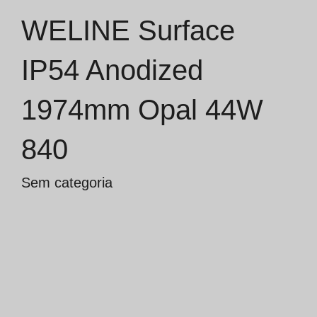
WELINE Surface
Catálogos
IP54 Anodized
Essence [PT/EN]
1974mm Opal 44W
Hospitality [EN]
Hospitality [PT]
840
Geral [EN/FR]
Sem categoria
Geral [PT/ES]
Documentos
Considerações Gerais