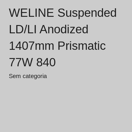
WELINE Suspended
Catálogos
LD/LI Anodized
Essence [PT/EN]
1407mm Prismatic
Hospitality [EN]
Hospitality [PT]
77W 840
Geral [EN/FR]
Sem categoria
Geral [PT/ES]
Documentos
Considerações Gerais