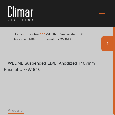
Home
/
Produtos
/
/
/
WELINE Suspended LD/LI
Anodized 1407mm Prismatic 77W 840
Brochuras
Finishes Book
BOYA OUT Shapes
Soluções Acústicas
Melhores Projetos
Produto