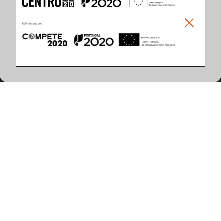
Climar - Indústria De Iluminação, S.A.
Climar Lighting - Sede
Climar - Indústria de Iluminação, S.A.

Rua Estrada Real, 50

3750-866 Águeda

Portugal