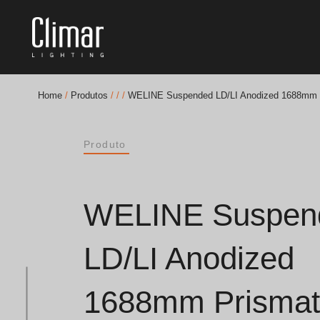
Home
/
Produtos
/
/
/
WELINE Suspended LD/LI Anodized 1688mm 
Brochuras
Produto
Finishes Book
BOYA OUT Shapes
WELINE Suspen
Soluções Acústicas
LD/LI Anodized
Melhores Projetos
1688mm Prismat