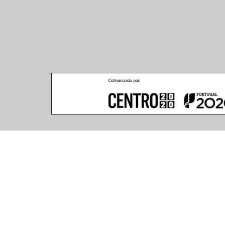
Climar - Indústria De Iluminação, S.A.
Climar Lighting - Sede
Escritório de Londres
Climar - Indústria de 
167–169 Great Portland 
Iluminação, S.A.

Street, 5th Floor,
