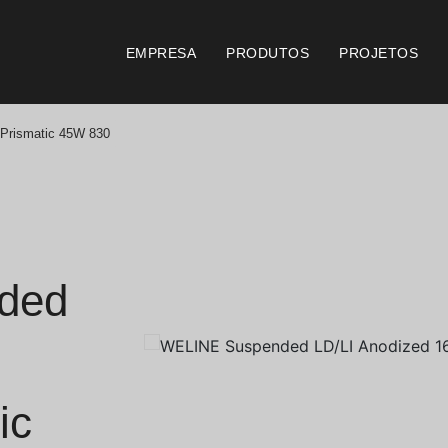
EMPRESA
PRODUTOS
PROJETOS
Prismatic 45W 830
Catálogos
Documento
Essence [PT/EN]
Consi
Hospitality [EN]
Certi
ded
Hospitality [PT]
Condi
Geral [EN/FR]
Condi
ic
Geral [PT/ES]
Logo 