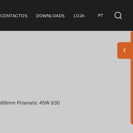
PT
CONTACTOS
DOWNLOADS
LOJA
s
derações Gerais
ficação SGQ ISO 9001
ções de Venda
ções de Garantia
Pack