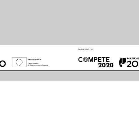
August
2026
S
M
T
W
T
F
S