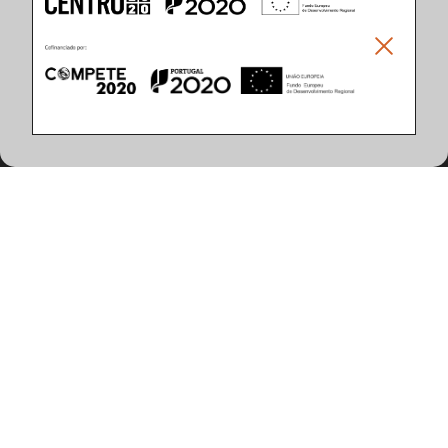
Climar - Indústria De Iluminação, S.A.
Climar Lighting - Sede
Climar - Indústria de Iluminação, S.A.

Rua Estrada Real, 50

3750-866 Águeda

Portugal