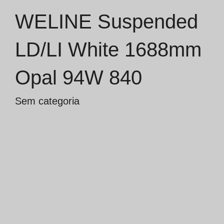
WELINE Suspended
Catálogos
LD/LI White 1688mm
Essence [PT/EN]
Opal 94W 840
Hospitality [EN]
Hospitality [PT]
Sem categoria
Geral [EN/FR]
Geral [PT/ES]
Documentos
Considerações Gerais