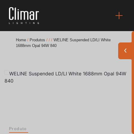
Home
/
Produtos
/
/
/
WELINE Suspended LD/LI White
1688mm Opal 94W 840
Brochuras
Finishes Book
BOYA OUT Shapes
Soluções Acústicas
Melhores Projetos
Produto