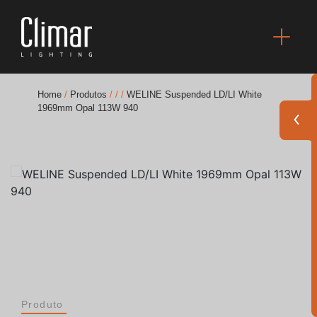
Home
/
Produtos
/
/
/
WELINE Suspended LD/LI White
1969mm Opal 113W 940
Brochuras
Finishes Book
BOYA OUT Shapes
Soluções Acústicas
Melhores Projetos
Produto