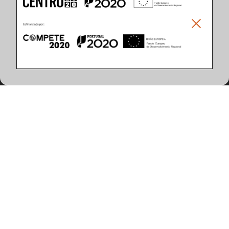
Climar - Indústria De Iluminação, S.A.
Climar Lighting - Sede
Climar - Indústria de Iluminação, S.A.

Rua Estrada Real, 50

3750-866 Águeda

Portugal