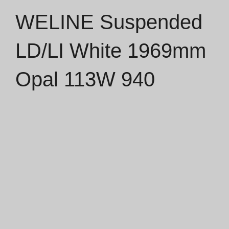
WELINE Suspended
Catálogos
LD/LI White 1969mm
Essence [PT/EN]
Opal 113W 940
Hospitality [EN]
Hospitality [PT]
Geral [EN/FR]
Geral [PT/ES]
Documentos
Considerações Gerais