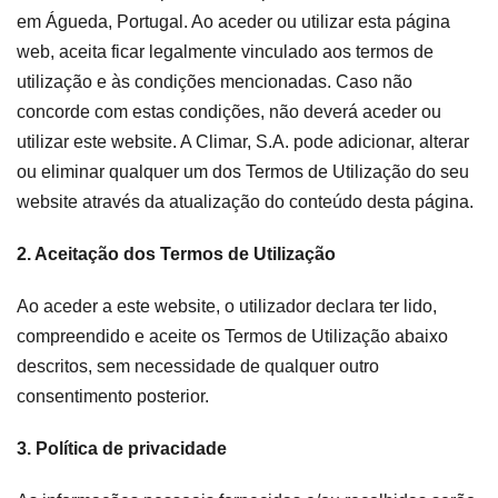
em Águeda, Portugal. Ao aceder ou utilizar esta página
Catálogos
web, aceita ficar legalmente vinculado aos termos de
utilização e às condições mencionadas. Caso não
Essence [PT/EN]
concorde com estas condições, não deverá aceder ou
utilizar este website. A Climar, S.A. pode adicionar, alterar
Hospitality [EN]
ou eliminar qualquer um dos Termos de Utilização do seu
website através da atualização do conteúdo desta página.
Hospitality [PT]
2. Aceitação dos Termos de Utilização
Geral [EN/FR]
Ao aceder a este website, o utilizador declara ter lido,
Geral [PT/ES]
compreendido e aceite os Termos de Utilização abaixo
descritos, sem necessidade de qualquer outro
consentimento posterior.
Documentos
3. Política de privacidade
Considerações Gerais