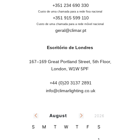
+351 234 690 330
Custo de uma chamada para a rede fixa nacional
+351 915 599 110
Custo de uma chamada para a rede móvel nacional
geral@climar.pt
Escritório de Londres
167–169 Great Portland Street, 5th Floor,

London, W1W 5PF
+44 (0)20 3137 2891
info@climarlighting.co.uk
August
2026
S
M
T
W
T
F
S
26
27
28
29
30
31
1