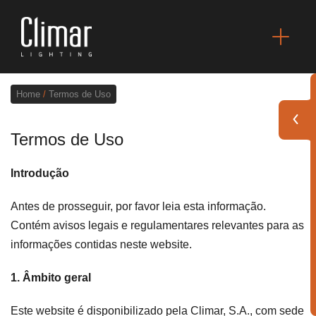
Home
/
Termos de Uso
Termos de Uso
Brochuras
Introdução
Finishes Book
Antes de prosseguir, por favor leia esta informação.
BOYA OUT Shapes
Contém avisos legais e regulamentares relevantes para as
informações contidas neste website.
Soluções Acústicas
1. Âmbito geral
Melhores Projetos
Este website é disponibilizado pela Climar, S.A., com sede